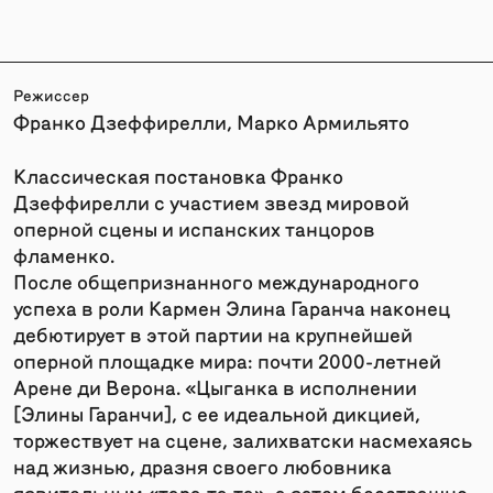
Режиссер
Франко Дзеффирелли, Марко Армильято
Классическая постановка Франко
Дзеффирелли с участием звезд мировой
оперной сцены и испанских танцоров
фламенко.
После общепризнанного международного
успеха в роли Кармен Элина Гаранча наконец
дебютирует в этой партии на крупнейшей
оперной площадке мира: почти 2000-летней
Арене ди Верона. «Цыганка в исполнении
[Элины Гаранчи], с ее идеальной дикцией,
торжествует на сцене, залихватски насмехаясь
над жизнью, дразня своего любовника
язвительным «тара-та-та», а затем бесстрашно