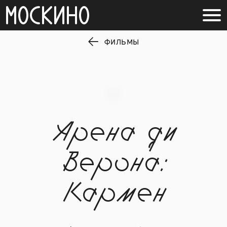
ФИЛЬМЫ
Арена ди
Верона:
Кармен