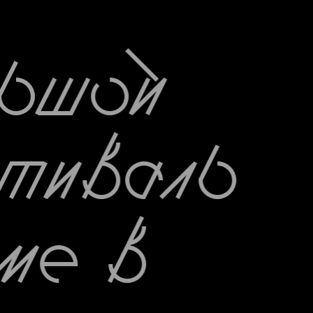
ьшой
тиваль
ме в