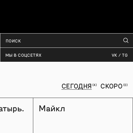
русскими субтитрами, так и в дубляже.
ПОДРОБНЕЕ
МЫ В СОЦСЕТЯХ
VK
TG
СЕГОДНЯ
СКОРО
(4)
(0)
атырь.
Майкл