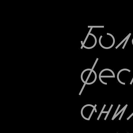
Бол
фес
ани