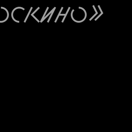
скино»
С 1 по 11 августа на больших экранах «Москино»
пройдёт масштабный киномарафон, посвящённы
японской анимации. В течение десяти дней мы
покажем 50 картин — от основополагающей
классики до самых громких премьер последних
лет.
Сеансы пройдут как на языке оригинала с