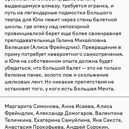
выдающемуся алмазу, требуется огранка, и
путь на легендарные подмостки Большого
театра для Юли лежит через стены балетной
школы, где опеку над непокорной
провинциалкой берет еще более своенравная
преподавательница Галина Михайловна
Белецкая (Алиса Фрейндлих). Превращение в
приму потребует невероятного самоотречения,
и Юля на собственном опыте должна будет
убедиться, что большой балет — это не только
белизна пачек, золото лож и скольжение
шелковых лент. Но никакие препятствия не
остановят того, у кого есть Большая Мечта.
Маргарита Симонова, Анна Исаева, Алиса
Фрейндлих, Александр Домогаров, Валентина
Теличкина, Екатерина Самуйлина, Яна Сексте,
Анастасия Прокофьева, Андрей Сорокин,