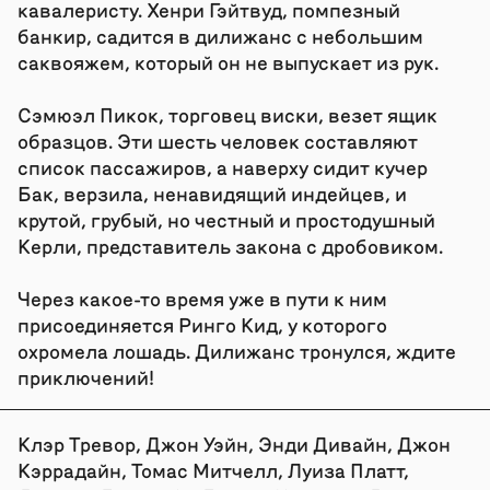
кавалеристу. Хенри Гэйтвуд, помпезный
банкир, садится в дилижанс с небольшим
саквояжем, который он не выпускает из рук.
Сэмюэл Пикок, торговец виски, везет ящик
образцов. Эти шесть человек составляют
список пассажиров, а наверху сидит кучер
Бак, верзила, ненавидящий индейцев, и
крутой, грубый, но честный и простодушный
Керли, представитель закона с дробовиком.
Через какое-то время уже в пути к ним
присоединяется Ринго Кид, у которого
охромела лошадь. Дилижанс тронулся, ждите
приключений!
Клэр Тревор, Джон Уэйн, Энди Дивайн, Джон
Кэррадайн, Томас Митчелл, Луиза Платт,