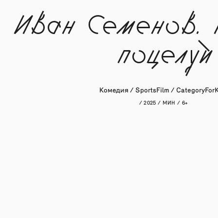
Иван Семенов.
поцелуй
Комедия / SportsFilm / CategoryForK
/ 2025 / МИН / 6+