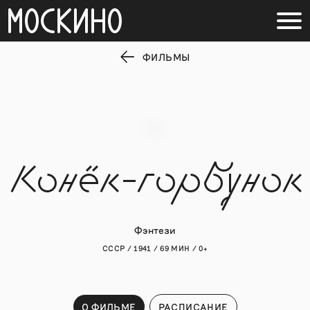
ФИЛЬМЫ
Конёк-горбунок
Фэнтези
СССР / 1941 / 69 МИН / 0+
О ФИЛЬМЕ
РАСПИСАНИЕ