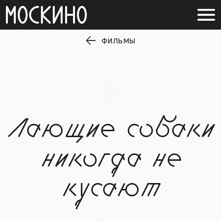
ФИЛЬМЫ
Лающие собаки
никогда не
кусают