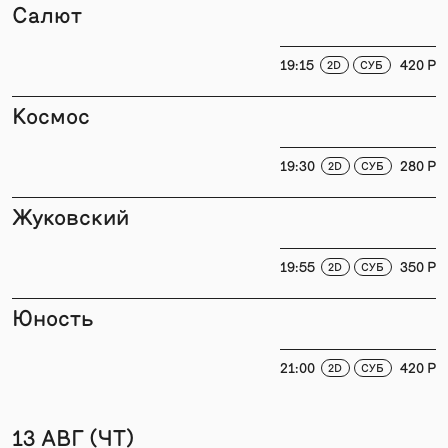
Салют
19:15
420 P
2D
СУБ
Космос
19:30
280 P
2D
СУБ
Жуковский
19:55
350 P
2D
СУБ
Юность
21:00
420 P
2D
СУБ
13 АВГ (ЧТ)