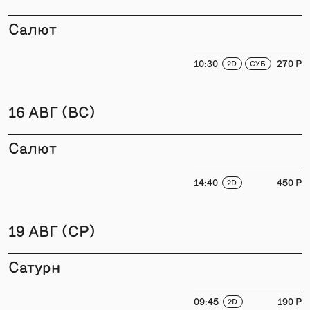
Салют
10:30
270 P
2D
СУБ
16 АВГ (ВС)
Салют
14:40
450 P
2D
19 АВГ (СР)
Сатурн
09:45
190 P
2D