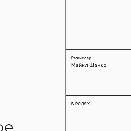
Режиссер
Майкл Шэнкс
В РОЛЯХ
ое