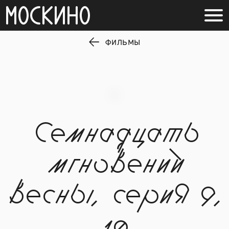
ФИЛЬМЫ
Семнадцать
мгновений
весны, серия 9,
10