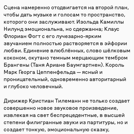
Сцена намеренно отодвигается на второй план,
чтобы дать музыке и голосам то пространство,
которого они заслуживают. Изольда Камиллы
Нилунд эмоциональна, но сдержанна; Клаус
Флориан Фогт с его лучезарно-ярким
звучанием полностью растворяется в эйфории
любви. Единение влюблённых, слово шёлковым
коконом, окутано темным мерцающим тембром
Брангены (Таня Ариане Баумгартнен). Король
Марк Георга Цеппенфельда — ясный и
проницательный, одновременно авторитарный
и глубоко человечный.
Дирижер Кристиан Тилеманн не только создает
совершенно новое звуковое произведение,
извлекая на свет беспрецедентные, в высшей
степени филигранные звуки из партитуры, но и
создает тонкую, эмоциональную сказку,