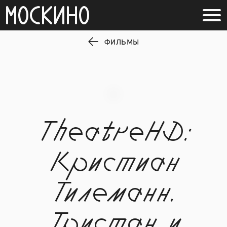
ФИЛЬМЫ
TheatreHD:
Кристиан
Тилеманн.
Тристан и