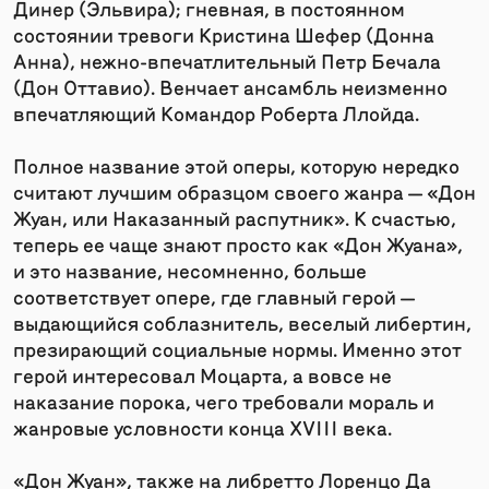
Динер (Эльвира); гневная, в постоянном
состоянии тревоги Кристина Шефер (Донна
Анна), нежно-впечатлительный Петр Бечала
(Дон Оттавио). Венчает ансамбль неизменно
впечатляющий Командор Роберта Ллойда.
Полное название этой оперы, которую нередко
считают лучшим образцом своего жанра — «Дон
Жуан, или Наказанный распутник». К счастью,
теперь ее чаще знают просто как «Дон Жуана»,
и это название, несомненно, больше
соответствует опере, где главный герой —
выдающийся соблазнитель, веселый либертин,
презирающий социальные нормы. Именно этот
герой интересовал Моцарта, а вовсе не
наказание порока, чего требовали мораль и
жанровые условности конца XVIII века.
«Дон Жуан», также на либретто Лоренцо Да