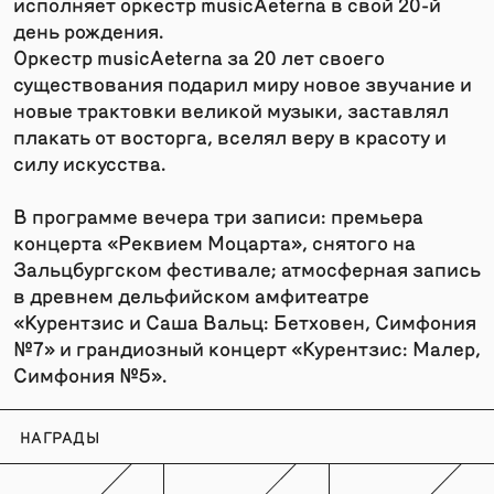
исполняет оркестр musicAeterna в свой 20-й
день рождения.
Оркестр musicAeterna за 20 лет своего
существования подарил миру новое звучание и
новые трактовки великой музыки, заставлял
плакать от восторга, вселял веру в красоту и
силу искусства.
В программе вечера три записи: премьера
концерта «Реквием Моцарта», снятого на
Зальцбургском фестивале; атмосферная запись
в древнем дельфийском амфитеатре
«Курентзис и Саша Вальц: Бетховен, Симфония
№7» и грандиозный концерт «Курентзис: Малер,
Симфония №5».
НАГРАДЫ