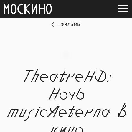
ФИЛЬМЫ
TheatreHD:
Ночь
musicAeterna в
кино