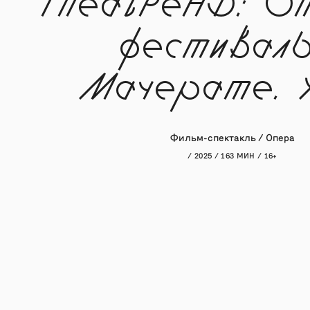
TheatreHD: О
фестиваль
Мачерате. 
Фильм-спектакль / Опера
/ 2025 / 163 МИН / 16+