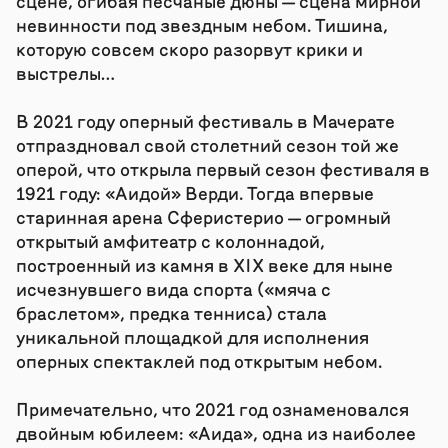
сцене, огибая песчаные дюны — сцена мирной
невинности под звездным небом. Тишина,
которую совсем скоро разорвут крики и
выстрелы…
В 2021 году оперный фестиваль в Мачерате
отпраздновал свой столетний сезон той же
оперой, что открыла первый сезон фестиваля в
1921 году: «Аидой» Верди. Тогда впервые
старинная арена Сферистерио — огромный
открытый амфитеатр с колоннадой,
построенный из камня в XIX веке для ныне
исчезнувшего вида спорта («мяча с
браслетом», предка тенниса) стала
уникальной площадкой для исполнения
оперных спектаклей под открытым небом.
Примечательно, что 2021 год ознаменовался
двойным юбилеем: «Аида», одна из наиболее