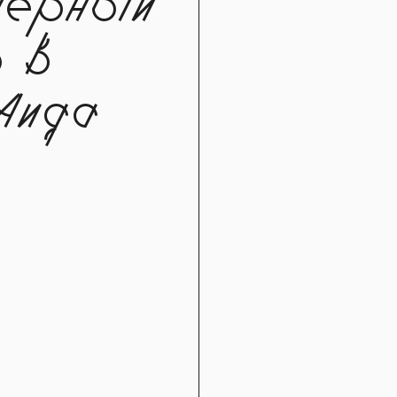
перный
 в
Аида