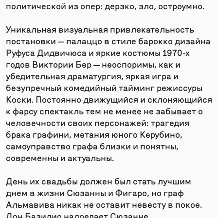
политической из опер: дерзко, зло, остроумно.
Уникальная визуальная привлекательность
постановки — палаццо в стиле барокко дизайна
Руфуса Дидвичюса и яркие костюмы 1970-х
годов Виктории Бер — неоспоримы, как и
убедительная драматургия, яркая игра и
безупречный комедийный тайминг режиссуры
Коски. Постоянно движущийся и склоняющийся
к фарсу спектакль тем не менее не забывает о
человечности своих персонажей: трагедия
брака графини, метания юного Керубино,
самоуправство графа близки и понятны,
современны и актуальны.
День их свадьбы должен был стать лучшим
днем в жизни Сюзанны и Фигаро, но граф
Альмавива никак не оставит невесту в покое.
Дон Базилио надоедает Сюзанне