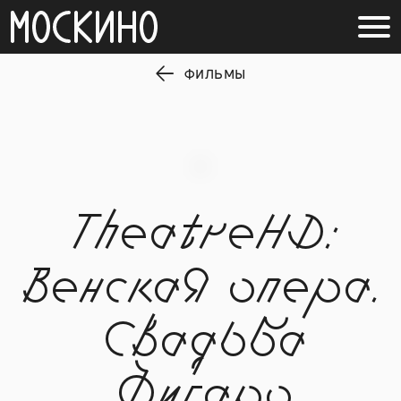
ФИЛЬМЫ
TheatreHD:
Венская опера.
Свадьба
Фигаро