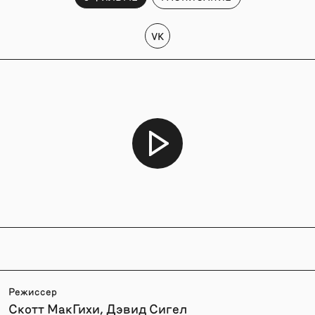
VK
Режиссер
Скотт МакГихи, Дэвид Сигел