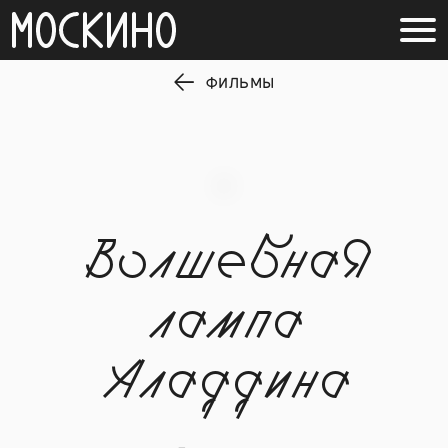
ФИЛЬМЫ
Волшебная
лампа
Аладдина